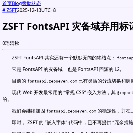
首页
Blog
赞助
状态
#
ZSFT
2025-12-13
UTC+8
ZSFT FontsAPI 灾备域弃用标
0
瑶清秋
ZSFT FontsAPI 其实还有一个默默无闻的终结点：
fontsa
它是 FontsAPI 的灾备域，也是 FontsAPI 回源的 L2。
目前的
已有灵活的分流切换和调
fontsapi.zeoseven.com
现代 Web 开发最常用的 “常规 CSS” 嵌入方法，其
@impor
的。
我们会继续加固
的稳定性，并在上次
fontsapi.zeoseven.com
即时， ZSFT 的 “嵌入字体” 代码中，已不再提供 “冗余措施