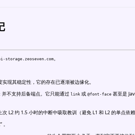
记
。
pi-storage.zeoseven.com
度实现其稳定性，它的存在已逐渐被边缘化。
并不支持后备端点。它只能通过
或
甚至是 J
t
link
@font-face
 L2 约 1.5 小时的中断中吸取教训（避免 L1 和 L2 的单点依
” 。